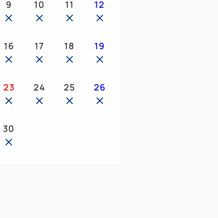
9
10
11
12
製氷機コーナーがございます。
16
17
18
19
ル
23
24
25
26
香るお部屋をお楽しみ下さい。
30
ナー
ル
ション