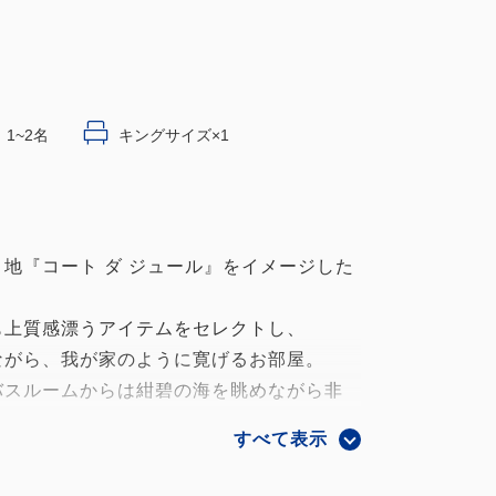
1~2名
キングサイズ×1
】
地『コート ダ ジュール』をイメージした
も上質感漂うアイテムをセレクトし、
ながら、我が家のように寛げるお部屋。
バスルームからは紺碧の海を眺めながら非
す。
すべて表示
……………………………
ルコニー