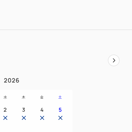
室
ロマポット＆オイルで寛ぎの時を
も完備
呈
ービス』チョイスＯＫ
変更して対応いたします。
時
……………………………
ます。
2026
水
木
金
土
2
3
4
5