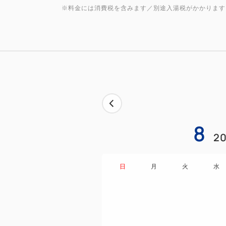
※料金には消費税を含みます／別途入湯税がかかります
8
20
日
月
火
水