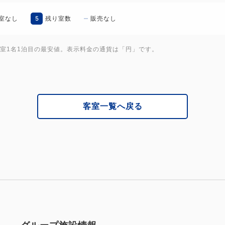
・ウエルカムフルーツ＆シャ
5
室なし
残り室数
販売なし
・ティーセット
・ミネラルウォーター２本
1室1名1泊目の最安値。表示料金の通貨は「円」です。
・爪やすり
・ハブラシ
・ひげそり
・ヘアーブラシ
客室一覧へ戻る
・コットン・綿棒
・タオル：ハンド・フェイス