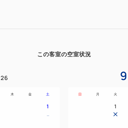
◆シャンパンハーフボトル入
◆オリジナルバスローブ＆ア
◆DVD、インターネット回線
◆ミネラルウォーター２本進
◆お部屋で朝食を♪『ルームサ
※提供方法、メニューを一部
◆レイトチェックアウト１２
この客室の空室状況
…………………………………
※禁煙室のみのご用意となり
9
26
●設備●
・無料WiFi
・DVDプレイヤー
木
金
土
日
月
火
・ドライヤー
1
1
・金庫
・物干しロープ
・湯沸しポット