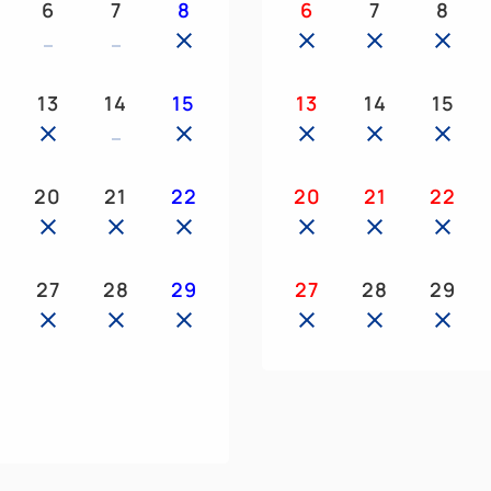
6
7
8
6
7
8
・シューミット
※各階に無料のランドリーと
13
14
15
13
14
15
●ルームアメニティ●
・バスローブ
・アロマポット＆アロマオイ
20
21
22
20
21
22
※ローズのアロマがほのかに
●スタンダードアメニティ●
27
28
29
27
28
29
・ロクシタン シャンプー
・ロクシタン コンディショ
・ロクシタン シャワージェ
・ロクシタン ボディーロー
・ロクシタン ソープ
・ロクシタン バスシュガー
・一輪挿し（ローズ）