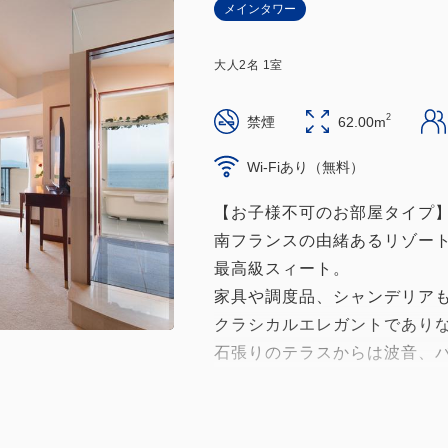
メインタワー
大人
2
名
1
室
2
禁煙
62.00m
Wi-Fiあり（無料）
【お子様不可のお部屋タイプ
南フランスの由緒あるリゾート
最高級スィート。
家具や調度品、シャンデリア
クラシカルエレガントであり
石張りのテラスからは波音、
日常空間をご体感いただけま
…………………………………
◆海を見渡すバスルーム＆バ