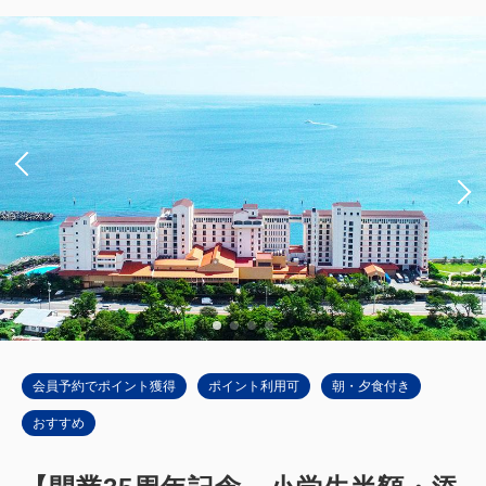
ワー）
獲得ポイント 
490~
禁煙
44平米（10畳＋広縁）
1~4名
布団×4
Wi-Fiあり（無料）
大人
2
名
1
室
税・手数料込
49,000
合計
円~
詳細
日付を選択
会員予約でポイント獲得
ポイント利用可
朝・夕食付き
おすすめ
メインタワー和室