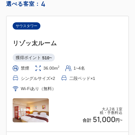
4
選べる客室：
サウスタワー
リゾッ太ルーム
獲得ポイント 
510~
2
禁煙
36.00m
1~4名
シングルサイズ×2
二段ベッド×1
Wi-Fiあり（無料）
大人
2
名
1
室
税・手数料込
51,000
合計
円~