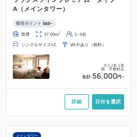
A（メインタワー）
獲得ポイント 
560~
2
禁煙
37.00m
1~3名
シングルサイズ×2
Wi-Fiあり（無料）
大人
2
名
1
室
税・手数料込
56,000
合計
円~
詳細
日付を選択
メインタワー