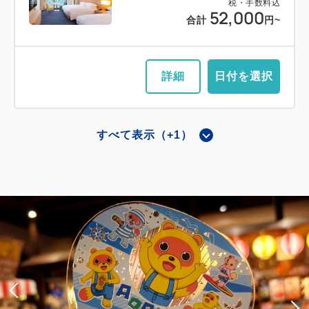
税・手数料込
52,000
合計
円~
詳細
日付を選択
すべて表示（+1）
メインタワー和室
ジャパニーズデラックス（メインタワ
ー）
獲得ポイント 
560~
禁煙
57平米（10畳＋6畳＋広縁）
1~8名
布団×8
Wi-Fiあり（無料）