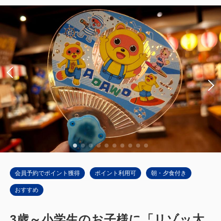
ンタワー）Bタイプ
獲得ポイント 
540~
2
禁煙
37.00m
1~4名
ダブルサイズ×2
Wi-Fiあり（無料）
大人
2
名
1
室
税・手数料込
54,000
合計
円~
詳細
日付を選択
会員予約でポイント獲得
ポイント利用可
朝・夕食付き
おすすめ
3歳～小学生のお子様に「リゾッ太