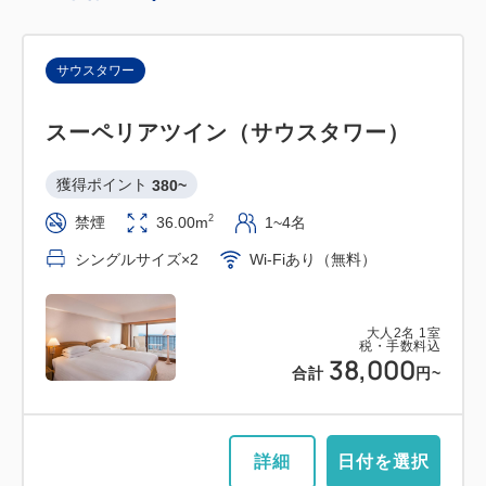
サウスタワー
スーペリアツイン（サウスタワー）
獲得ポイント 
380~
2
禁煙
36.00m
1~4名
シングルサイズ×2
Wi-Fiあり（無料）
大人
2
名
1
室
税・手数料込
38,000
合計
円~
詳細
日付を選択