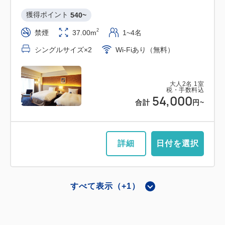
獲得ポイント 
540~
2
禁煙
37.00m
1~4名
シングルサイズ×2
Wi-Fiあり（無料）
大人
2
名
1
室
税・手数料込
54,000
合計
円~
詳細
日付を選択
すべて表示（+1）
メインタワー
NEW ゴッホのヒマワリルーム（メイ