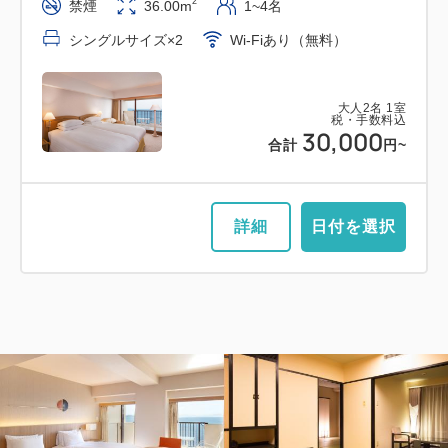
2
禁煙
36.00m
1~4名
シングルサイズ×2
Wi-Fiあり（無料）
大人
2
名
1
室
税・手数料込
30,000
合計
円~
詳細
日付を選択