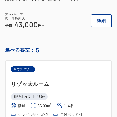
大人
2
名
1
室
税・手数料込
詳細
43,000
合計
円~
5
選べる客室：
サウスタワー
リゾッ太ルーム
獲得ポイント 
480~
2
禁煙
36.00m
1~4名
シングルサイズ×2
二段ベッド×1