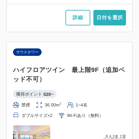
詳細
日付を選択
サウスタワー
ハイフロアツイン 最上階9F（追加ベ
ッド不可）
獲得ポイント 
520~
2
禁煙
36.00m
1~4名
ダブルサイズ×2
Wi-Fiあり（無料）
大人
2
名
1
室