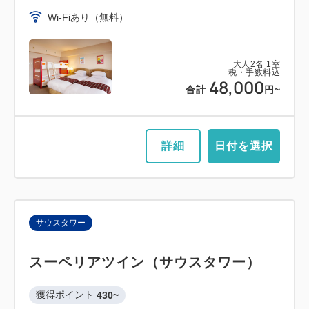
Wi-Fiあり（無料）
大人
2
名
1
室
税・手数料込
48,000
合計
円~
詳細
日付を選択
サウスタワー
スーペリアツイン（サウスタワー）
獲得ポイント 
430~