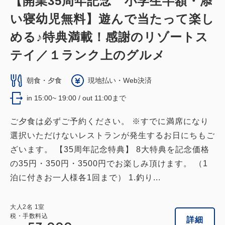
【開業35周年記念 小学生半額・添
い寝幼児無料】遊んで当たって楽し
ジャパニーズデラックス（メインタワ
める♪特典満載！感謝のリゾートス
ー）
テイ／１ランク上のグルメ
獲得ポイント 
530~
朝食・夕食
現地払い・Web決済
禁煙
57平米（10畳＋6畳＋広縁）
in 15:00~ 19:00 / out 11:00まで
1~8名
布団×8
Wi-Fiあり（無料）
ご夕食は必ずご予約ください。 ※すでに満席になり
選択いただけないレストランが発生するお日にちもご
大人
2
名
1
室
税・手数料込
53,000
ざいます。 【35周年記念特典】 8大特典を記念価格
合計
円~
の35円・350円・3500円でお楽しみ頂けます。 （1
泊に付きお一人様各1回まで） 1.釣り...
詳細
日付を選択
大人
2
名
1
室
税・手数料込
詳細