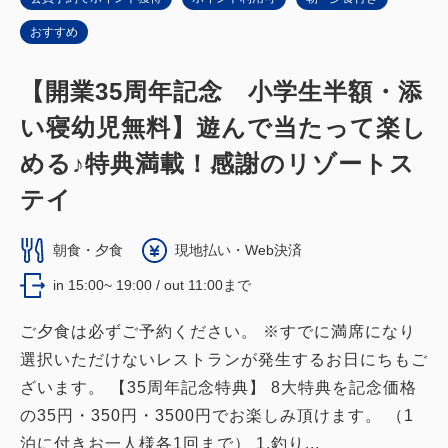
おすすめ
【開業35周年記念 小学生半額・添
い寝幼児無料】遊んで当たって楽し
める♪特典満載！感謝のリゾートス
テイ
朝食・夕食
現地払い・Web決済
in 15:00~ 19:00 / out 11:00まで
ご夕食は必ずご予約ください。 ※すでに満席になり
選択いただけないレストランが発生するお日にちもご
ざいます。 【35周年記念特典】 8大特典を記念価格
の35円・350円・3500円でお楽しみ頂けます。 （1
泊に付きお一人様各1回まで） 1.釣り...