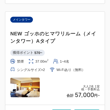
メインタワー
NEW ゴッホのヒマワリルーム（メイ
ンタワー）Aタイプ
獲得ポイント 
570~
2
禁煙
37.00m
1~4名
シングルサイズ×2
Wi-Fiあり（無料）
大人
2
名
1
室
税・手数料込
57,000
合計
円~