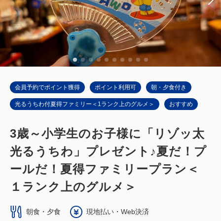
大人
2
名
1
室
税・手数料込
56,000
合計
円~
詳細
日付を選択
会員予約でポイント獲得
ポイント利用可
朝・夕食付き
光るうちわ付夏得ファミリー＜1ランク上のグルメ＞
おすすめ
3歳～小学生のお子様に「リゾッ太
光るうちわ」プレゼント♪夏だ！プ
ールだ！夏得ファミリープラン＜
１ランク上のグルメ＞
朝食・夕食
現地払い・Web決済