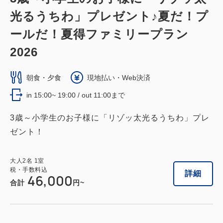
光るうちわ」プレゼント♪夏だ！プ
ールだ！夏得ファミリープラン
2026
朝食・夕食
現地払い・Web決済
in 15:00~ 19:00 / out 11:00まで
3歳～小学生のお子様に「リゾッ太光るうちわ」プレ
ゼント！
大人
2
名
1
室
税・手数料込
詳細
46,000
合計
円~