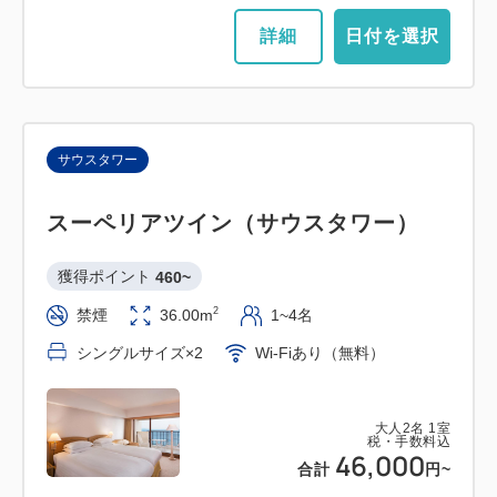
詳細
日付を選択
サウスタワー
スーペリアツイン（サウスタワー）
獲得ポイント 
460~
2
禁煙
36.00m
1~4名
シングルサイズ×2
Wi-Fiあり（無料）
大人
2
名
1
室
税・手数料込
46,000
合計
円~