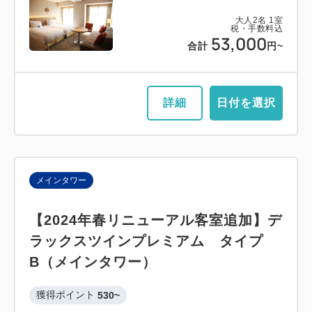
大人
2
名
1
室
税・手数料込
53,000
合計
円~
詳細
日付を選択
メインタワー
【2024年春リニューアル客室追加】デ
ラックスツインプレミアム タイプ
B（メインタワー）
獲得ポイント 
530~