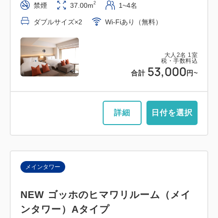
2
禁煙
37.00m
1~4名
ダブルサイズ×2
Wi-Fiあり（無料）
大人
2
名
1
室
税・手数料込
53,000
合計
円~
詳細
日付を選択
メインタワー
NEW ゴッホのヒマワリルーム（メイ
ンタワー）Aタイプ