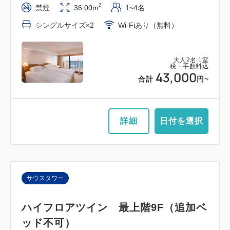
2
禁煙
36.00m
1~4名
シングルサイズ×2
Wi-Fiあり（無料）
大人
2
名
1
室
税・手数料込
43,000
合計
円~
詳細
日付を選択
サウスタワー
ハイフロアツイン 最上階9F（追加ベ
ッド不可）