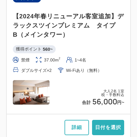
【2024年春リニューアル客室追加】デ
ラックスツインプレミアム タイプ
B（メインタワー）
獲得ポイント 
560~
2
禁煙
37.00m
1~4名
ダブルサイズ×2
Wi-Fiあり（無料）
大人
2
名
1
室
税・手数料込
56,000
合計
円~
詳細
日付を選択