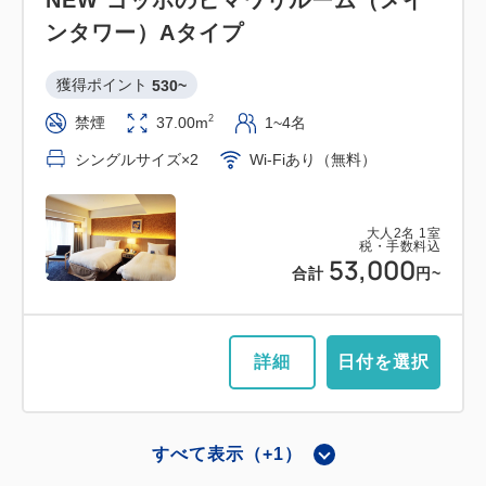
NEW ゴッホのヒマワリルーム（メイ
ンタワー）Aタイプ
獲得ポイント 
530~
2
禁煙
37.00m
1~4名
シングルサイズ×2
Wi-Fiあり（無料）
大人
2
名
1
室
税・手数料込
53,000
合計
円~
詳細
日付を選択
すべて表示（+1）
メインタワー