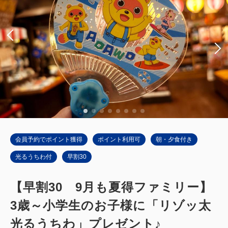
禁煙
44平米（10畳＋広縁）
1~4名
布団×4
Wi-Fiあり（無料）
大人
2
名
1
室
税・手数料込
49,000
合計
円~
詳細
日付を選択
会員予約でポイント獲得
ポイント利用可
朝・夕食付き
光るうちわ付
早割30
【早割30 9月も夏得ファミリー】
メインタワー和室
3歳～小学生のお子様に「リゾッ太
ジャパニーズデラックス（メインタワ
光るうちわ」プレゼント♪