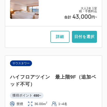
大人
2
名
1
室
税・手数料込
43,000
合計
円~
詳細
日付を選択
サウスタワー
ハイフロアツイン 最上階9F（追加ベ
ッド不可）
獲得ポイント 
490~
2
禁煙
36.00m
1~4名