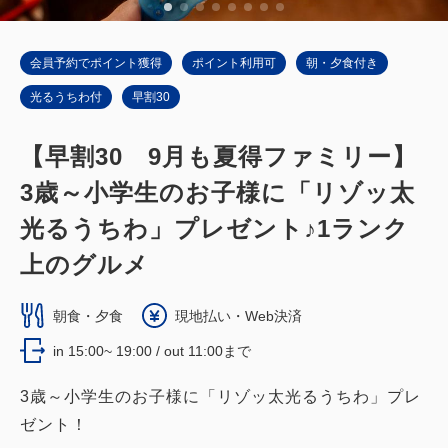
詳細
日付を選択
会員予約でポイント獲得
ポイント利用可
朝・夕食付き
光るうちわ付
早割30
【早割30 9月も夏得ファミリー】
メインタワー和室
3歳～小学生のお子様に「リゾッ太
ジャパニーズデラックス（メインタワ
光るうちわ」プレゼント♪1ランク
ー）
上のグルメ
獲得ポイント 
550~
朝食・夕食
現地払い・Web決済
禁煙
57平米（10畳＋6畳＋広縁）
in 15:00~ 19:00 / out 11:00まで
1~8名
布団×8
Wi-Fiあり（無料）
3歳～小学生のお子様に「リゾッ太光るうちわ」プレ
ゼント！
大人
2
名
1
室
税・手数料込