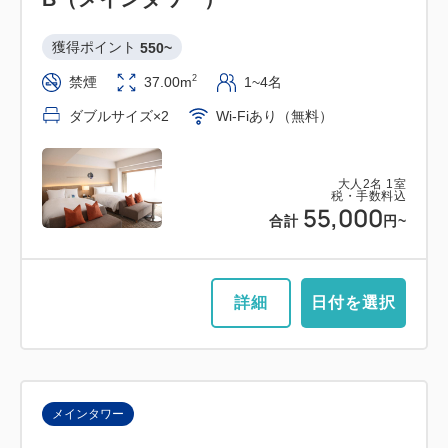
獲得ポイント 
550~
2
禁煙
37.00m
1~4名
ダブルサイズ×2
Wi-Fiあり（無料）
大人
2
名
1
室
税・手数料込
55,000
合計
円~
詳細
日付を選択
メインタワー