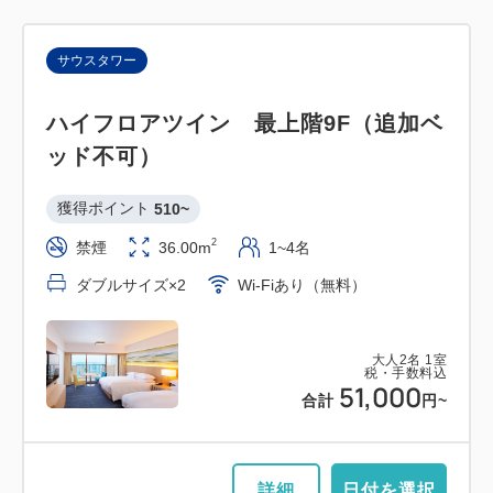
サウスタワー
ハイフロアツイン 最上階9F（追加ベ
ッド不可）
獲得ポイント 
510~
2
禁煙
36.00m
1~4名
ダブルサイズ×2
Wi-Fiあり（無料）
大人
2
名
1
室
税・手数料込
51,000
合計
円~
詳細
日付を選択