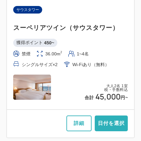
サウスタワー
スーペリアツイン（サウスタワー）
獲得ポイント 
450~
2
禁煙
36.00m
1~4名
シングルサイズ×2
Wi-Fiあり（無料）
大人
2
名
1
室
税・手数料込
45,000
合計
円~
詳細
日付を選択