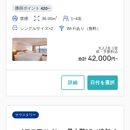
獲得ポイント 
420~
2
禁煙
36.00m
1~4名
シングルサイズ×2
Wi-Fiあり（無料）
大人
2
名
1
室
税・手数料込
42,000
合計
円~
詳細
日付を選択
サウスタワー