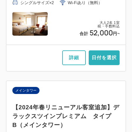
シングルサイズ×2
Wi-Fiあり（無料）
大人
2
名
1
室
税・手数料込
52,000
合計
円~
詳細
日付を選択
メインタワー
【2024年春リニューアル客室追加】デ
ラックスツインプレミアム タイプ
B（メインタワー）