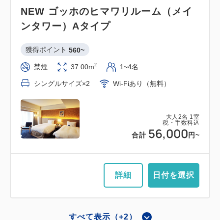
NEW ゴッホのヒマワリルーム（メイ
ンタワー）Aタイプ
獲得ポイント 
560~
2
禁煙
37.00m
1~4名
シングルサイズ×2
Wi-Fiあり（無料）
大人
2
名
1
室
税・手数料込
56,000
合計
円~
詳細
日付を選択
すべて表示（+2）