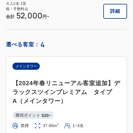
大人
2
名
1
室
税・手数料込
詳細
52,000
合計
円~
4
選べる客室：
メインタワー
【2024年春リニューアル客室追加】デ
ラックスツインプレミアム タイプ
A（メインタワー）
獲得ポイント 
520~
2
禁煙
37.00m
1~3名