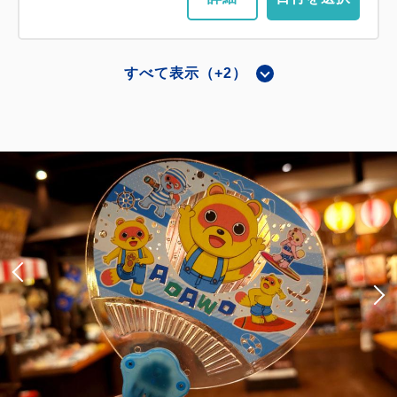
すべて表示（+2）
メインタワー和室
ジャパニーズ スーペリア（メインタ
ワー）
獲得ポイント 
510~
禁煙
44平米（10畳＋広縁）
1~4名
布団×4
Wi-Fiあり（無料）
大人
2
名
1
室
税・手数料込
51,000
合計
円~