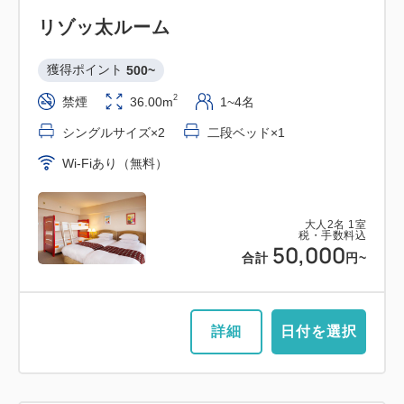
リゾッ太ルーム
獲得ポイント 
500~
2
禁煙
36.00m
1~4名
シングルサイズ×2
二段ベッド×1
Wi-Fiあり（無料）
大人
2
名
1
室
税・手数料込
50,000
合計
円~
詳細
日付を選択