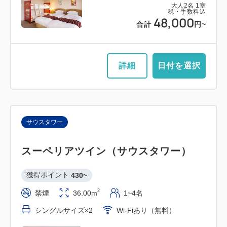
大人
2
名
1
室
税・手数料込
48,000
合計
円~
詳細
日付を選択
サウスタワー
スーペリアツイン（サウスタワー）
獲得ポイント 
430~
2
禁煙
36.00m
1~4名
シングルサイズ×2
Wi-Fiあり（無料）