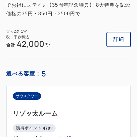
でお得にステイ♪ 【35周年記念特典】 8大特典を記念
価格の35円・350円・3500円で...
大人
2
名
1
室
税・手数料込
詳細
42,000
合計
円~
5
選べる客室：
サウスタワー
リゾッ太ルーム
獲得ポイント 
470~