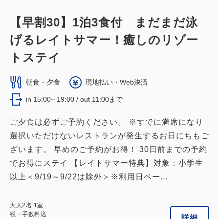
【早割30】1泊3食付 まだまだ泳
げるレイトサマー！癒しのリゾー
トステイ
朝食・夕食
現地払い・Web決済
in 15:00~ 19:00 / out 11:00まで
ご夕食は必ずご予約ください。 ※すでに満席になり
選択いただけないレストランが発生するお日にちもご
ざいます。 早めのご予約がお得！ 30日前までの予約
でお得にステイ 【レイトサマー特典】対象：小学生
以上＜9/19～9/22は除外＞※利用日ベー...
大人
2
名
1
室
税・手数料込
詳細