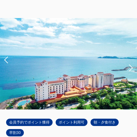
NEW ゴッホのヒマワリルーム（メイ
ンタワー）Bタイプ
獲得ポイント 
530~
2
禁煙
37.00m
1~4名
ダブルサイズ×2
Wi-Fiあり（無料）
大人
2
名
1
室
税・手数料込
53,000
合計
円~
詳細
日付を選択
会員予約でポイント獲得
ポイント利用可
朝・夕食付き
早割30