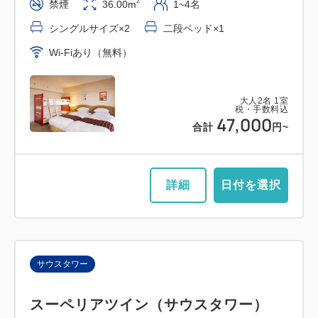
2
禁煙
36.00m
1~4名
シングルサイズ×2
二段ベッド×1
Wi-Fiあり（無料）
大人
2
名
1
室
税・手数料込
47,000
合計
円~
詳細
日付を選択
サウスタワー
スーペリアツイン（サウスタワー）