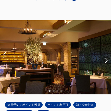
メインタワー
NEW ゴッホのヒマワリルーム（メイ
ンタワー）Bタイプ
獲得ポイント 
560~
2
禁煙
37.00m
1~4名
ダブルサイズ×2
Wi-Fiあり（無料）
大人
2
名
1
室
税・手数料込
56,000
合計
円~
詳細
日付を選択
会員予約でポイント獲得
ポイント利用可
朝・夕食付き