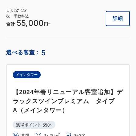
55,000
合計
円~
大人
2
名
1
室
税・手数料込
詳細
55,000
合計
円~
詳細
日付を選択
5
選べる客室：
メインタワー
【2024年春リニューアル客室追加】デ
ラックスツインプレミアム タイプ
A（メインタワー）
獲得ポイント 
550~
2
禁煙
37.00m
1~3名