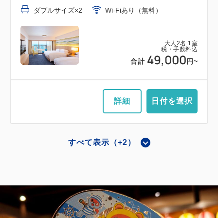
ダブルサイズ×2
Wi-Fiあり（無料）
大人
2
名
1
室
税・手数料込
49,000
合計
円~
詳細
日付を選択
すべて表示（+2）
メインタワー和室
ジャパニーズ スーペリア（メインタ
ワー）
獲得ポイント 
490~