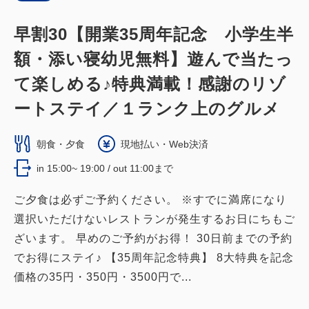
早割30【開業35周年記念 小学生半
メインタワー和室
額・添い寝幼児無料】遊んで当たっ
ジャパニーズデラックス（メインタワ
て楽しめる♪特典満載！感謝のリゾ
ー）
ートステイ／１ランク上のグルメ
獲得ポイント 
520~
朝食・夕食
現地払い・Web決済
禁煙
57平米（10畳＋6畳＋広縁）
in 15:00~ 19:00 / out 11:00まで
1~8名
布団×8
Wi-Fiあり（無料）
ご夕食は必ずご予約ください。 ※すでに満席になり
選択いただけないレストランが発生するお日にちもご
大人
2
名
1
室
税・手数料込
52,000
ざいます。 早めのご予約がお得！ 30日前までの予約
合計
円~
でお得にステイ♪ 【35周年記念特典】 8大特典を記念
価格の35円・350円・3500円で...
詳細
日付を選択