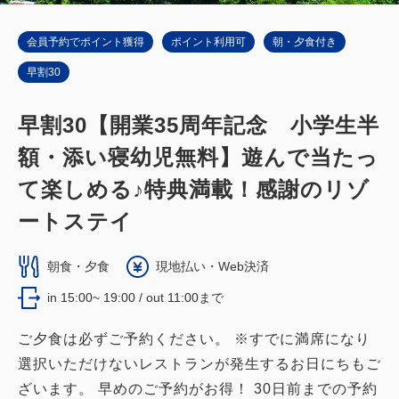
会員予約でポイント獲得
ポイント利用可
朝・夕食付き
早割30
早割30【開業35周年記念 小学生半
額・添い寝幼児無料】遊んで当たっ
て楽しめる♪特典満載！感謝のリゾ
ートステイ
朝食・夕食
現地払い・Web決済
in 15:00~ 19:00 / out 11:00まで
ご夕食は必ずご予約ください。 ※すでに満席になり
選択いただけないレストランが発生するお日にちもご
ざいます。 早めのご予約がお得！ 30日前までの予約