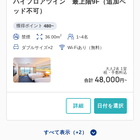
ハイフロアツイン 最上階9F（追加ベ
ッド不可）
獲得ポイント 
480~
2
禁煙
36.00m
1~4名
ダブルサイズ×2
Wi-Fiあり（無料）
大人
2
名
1
室
税・手数料込
48,000
合計
円~
詳細
日付を選択
すべて表示（+2）
メインタワー和室