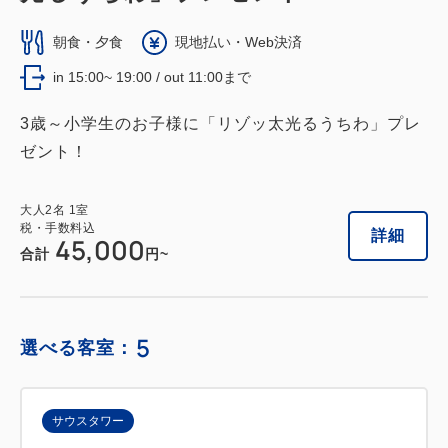
ー）
朝食・夕食
現地払い・Web決済
獲得ポイント 
530~
in 15:00~ 19:00 / out 11:00まで
禁煙
57平米（10畳＋6畳＋広縁）
1~8名
布団×8
Wi-Fiあり（無料）
3歳～小学生のお子様に「リゾッ太光るうちわ」プレ
ゼント！
大人
2
名
1
室
税・手数料込
大人
2
名
1
室
53,000
合計
円~
税・手数料込
詳細
45,000
合計
円~
詳細
日付を選択
5
選べる客室：
サウスタワー