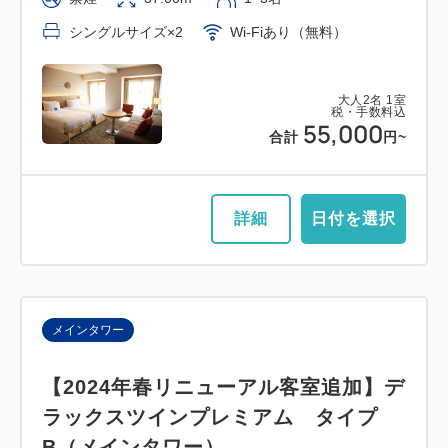
シングルサイズ×2
Wi-Fiあり（無料）
大人
2
名
1
室
税・手数料込
55,000
合計
円~
詳細
日付を選択
メインタワー
【2024年春リニューアル客室追加】デ
ラックスツインプレミアム タイプ
B（メインタワー）