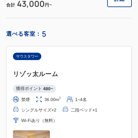
43,000
合計
円~
5
選べる客室：
サウスタワー
リゾッ太ルーム
獲得ポイント 
480~
2
禁煙
36.00m
1~4名
シングルサイズ×2
二段ベッド×1
Wi-Fiあり（無料）