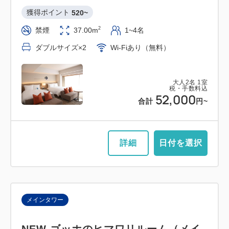
獲得ポイント 
520~
2
禁煙
37.00m
1~4名
ダブルサイズ×2
Wi-Fiあり（無料）
大人
2
名
1
室
税・手数料込
52,000
合計
円~
詳細
日付を選択
メインタワー